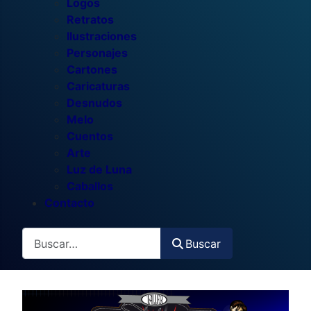
Logos
Retratos
Ilustraciones
Personajes
Cartones
Caricaturas
Desnudos
Melo
Cuentos
Arte
Luz de Luna
Caballos
Contacto
Buscar
Buscar