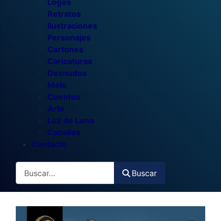
Logos
Retratos
Ilustraciones
Personajes
Cartones
Caricaturas
Desnudos
Melo
Cuentos
Arte
Luz de Luna
Caballos
Contacto
Buscar
Buscar