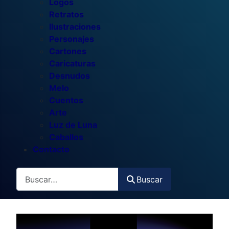
Logos
Retratos
Ilustraciones
Personajes
Cartones
Caricaturas
Desnudos
Melo
Cuentos
Arte
Luz de Luna
Caballos
Contacto
Buscar
Buscar