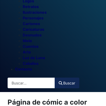
Logos
Retratos
Ilustraciones
Personajes
Cartones
Caricaturas
Desnudos
Melo
Cuentos
Arte
Luz de Luna
Caballos
Contacto
Buscar
Buscar
Página de cómic a color