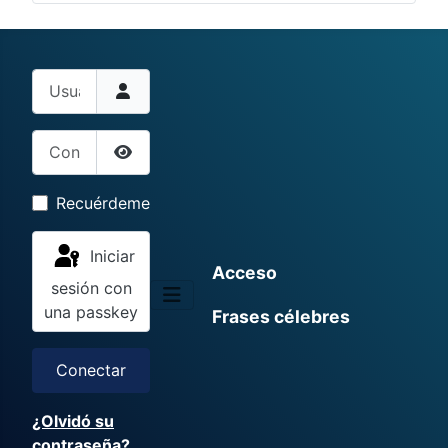
Usuario
Contraseña
Mostrar contraseña
Recuérdeme
Iniciar
Acceso
sesión con
una passkey
Frases célebres
Conectar
¿Olvidó su
contraseña?