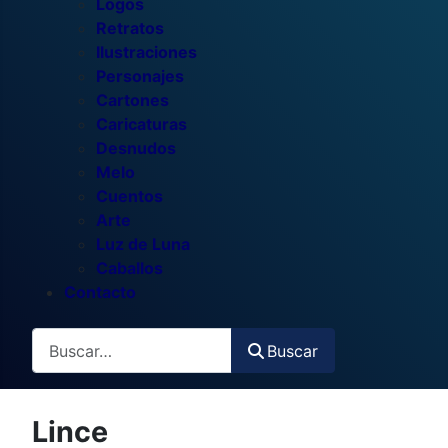
Logos
Retratos
Ilustraciones
Personajes
Cartones
Caricaturas
Desnudos
Melo
Cuentos
Arte
Luz de Luna
Caballos
Contacto
Buscar
Buscar
Lince