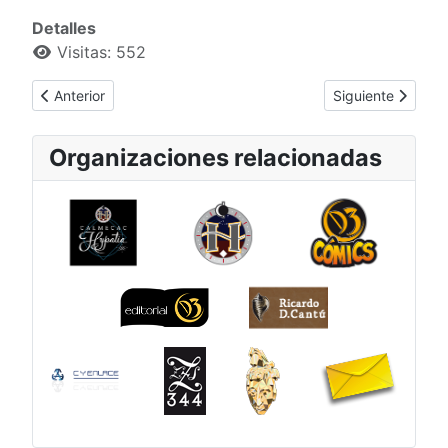
Detalles
Visitas: 552
Artículo anterior: Pinto
Artículo siguiente
Anterior
Siguiente
Organizaciones relacionadas