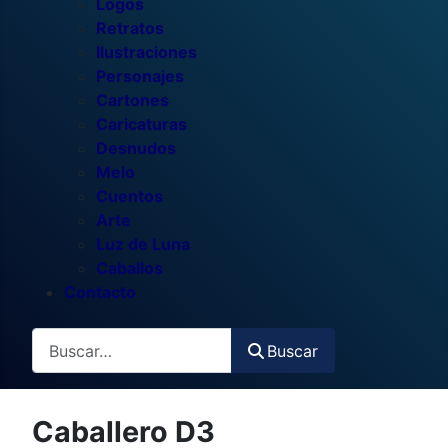
Logos
Retratos
Ilustraciones
Personajes
Cartones
Caricaturas
Desnudos
Melo
Cuentos
Arte
Luz de Luna
Caballos
Contacto
Buscar
Buscar
Caballero D3