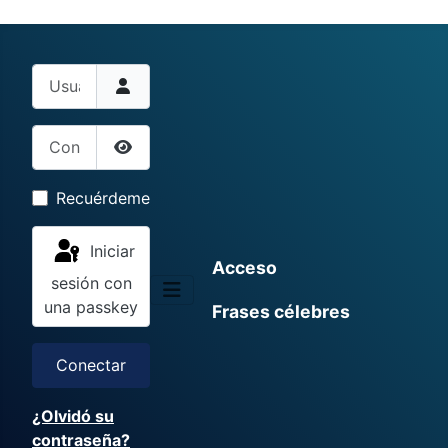
Usuario
Contraseña
Mostrar contraseña
Recuérdeme
Iniciar
Acceso
sesión con
una passkey
Frases célebres
Conectar
¿Olvidó su
contraseña?