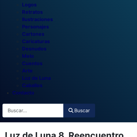
Logos
Retratos
Ilustraciones
Personajes
Cartones
Caricaturas
Desnudos
Melo
Cuentos
Arte
Luz de Luna
Caballos
Contacto
Buscar
Buscar
Luz de Luna 8. Reencuentro