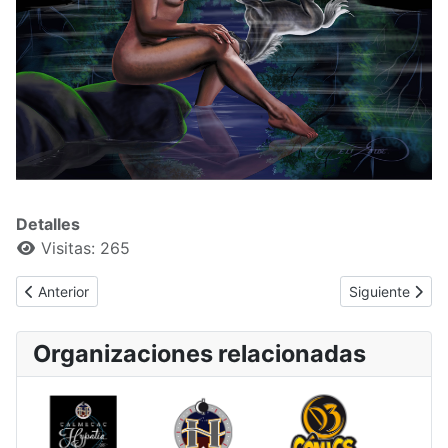
Detalles
Visitas: 265
Artículo anterior: Luz de Luna 9. Variación.
Artículo siguie
Anterior
Siguiente
Organizaciones relacionadas