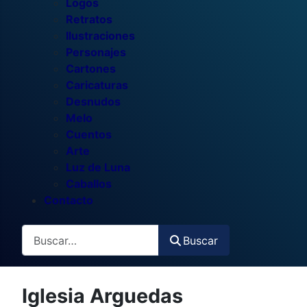
Logos
Retratos
Ilustraciones
Personajes
Cartones
Caricaturas
Desnudos
Melo
Cuentos
Arte
Luz de Luna
Caballos
Contacto
Buscar
Buscar
Iglesia Arguedas