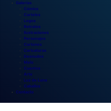
Galerías
Cómics
Carteles
Logos
Retratos
Ilustraciones
Personajes
Cartones
Caricaturas
Desnudos
Melo
Cuentos
Arte
Luz de Luna
Caballos
Contacto