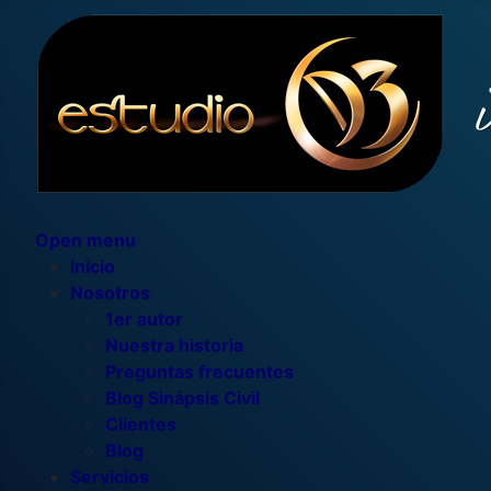
Open menu
Inicio
Nosotros
1er autor
Nuestra historia
Preguntas frecuentes
Blog Sinápsis Civil
Clientes
Blog
Servicios