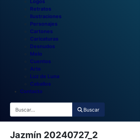
Logos
Retratos
Ilustraciones
Personajes
Cartones
Caricaturas
Desnudos
Melo
Cuentos
Arte
Luz de Luna
Caballos
Contacto
Buscar
Buscar
Jazmín 20240727_2