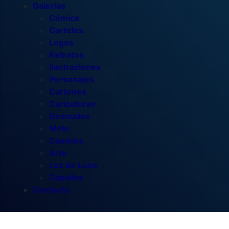
Galerías
Cómics
Carteles
Logos
Retratos
Ilustraciones
Personajes
Cartones
Caricaturas
Desnudos
Melo
Cuentos
Arte
Luz de Luna
Caballos
Contacto