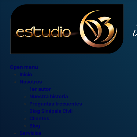
Open menu
Inicio
Nosotros
1er autor
Nuestra historia
Preguntas frecuentes
Blog Sinápsis Civil
Clientes
Blog
Servicios