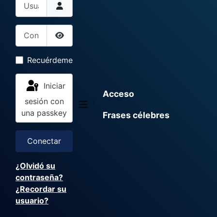
Usuario
Contraseña
Mostrar contraseña
Recuérdeme
Iniciar
Acceso
sesión con
una passkey
Frases célebres
Conectar
¿Olvidó su
contraseña?
¿Recordar su
usuario?