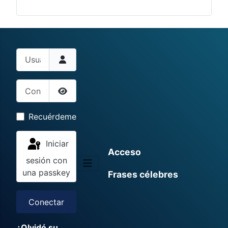
Usuario
Contraseña
Mostrar contraseña
Recuérdeme
Iniciar
Acceso
sesión con
una passkey
Frases célebres
Conectar
¿Olvidó su