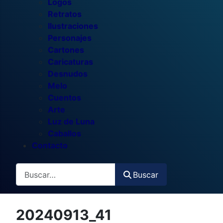
Logos
Retratos
Ilustraciones
Personajes
Cartones
Caricaturas
Desnudos
Melo
Cuentos
Arte
Luz de Luna
Caballos
Contacto
Buscar
Buscar
20240913_41