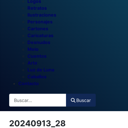
Logos
Retratos
Ilustraciones
Personajes
Cartones
Caricaturas
Desnudos
Melo
Cuentos
Arte
Luz de Luna
Caballos
Contacto
Buscar
Buscar
20240913_28