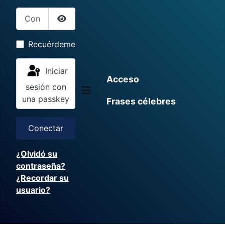
Contraseña
Mostrar contraseña
Recuérdeme
Iniciar
Acceso
sesión con
una passkey
Frases célebres
Conectar
¿Olvidó su
contraseña?
¿Recordar su
usuario?