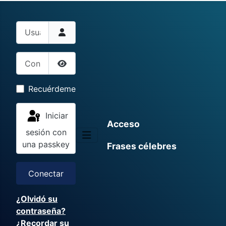
Usuario
Contraseña
Mostrar contraseña
Recuérdeme
Iniciar
Acceso
sesión con
una passkey
Frases célebres
Conectar
¿Olvidó su
contraseña?
¿Recordar su