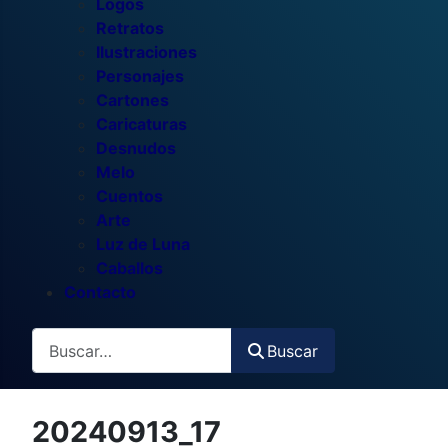
Logos
Retratos
Ilustraciones
Personajes
Cartones
Caricaturas
Desnudos
Melo
Cuentos
Arte
Luz de Luna
Caballos
Contacto
Buscar
Buscar
20240913_17