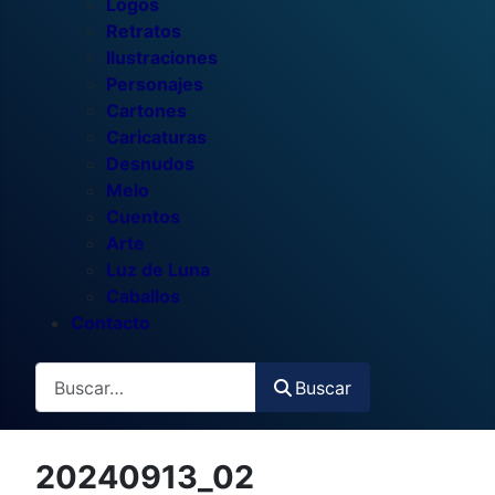
Logos
Retratos
Ilustraciones
Personajes
Cartones
Caricaturas
Desnudos
Melo
Cuentos
Arte
Luz de Luna
Caballos
Contacto
Buscar
Buscar
20240913_02