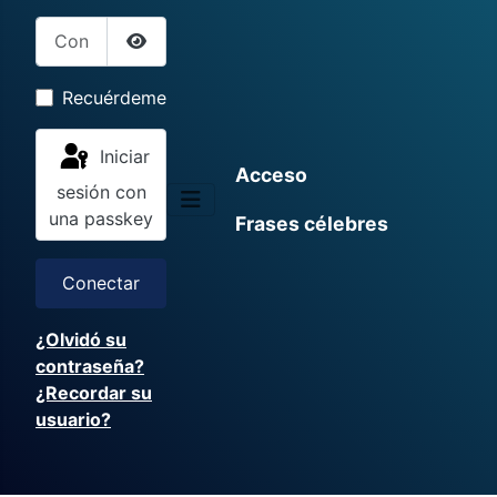
Contraseña
Mostrar contraseña
Recuérdeme
Iniciar
Acceso
sesión con
una passkey
Frases célebres
Conectar
¿Olvidó su
contraseña?
¿Recordar su
usuario?