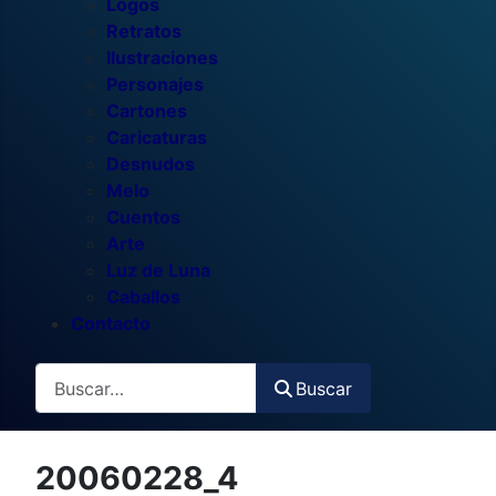
Logos
Retratos
Ilustraciones
Personajes
Cartones
Caricaturas
Desnudos
Melo
Cuentos
Arte
Luz de Luna
Caballos
Contacto
Buscar
Buscar
20060228_4