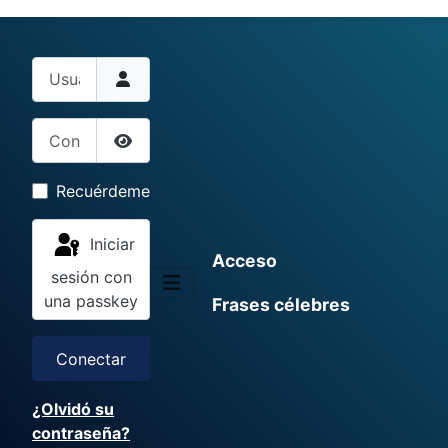
Usuario
Contraseña
Mostrar contraseña
Recuérdeme
Iniciar
Acceso
sesión con
una passkey
Frases célebres
Conectar
¿Olvidó su
contraseña?