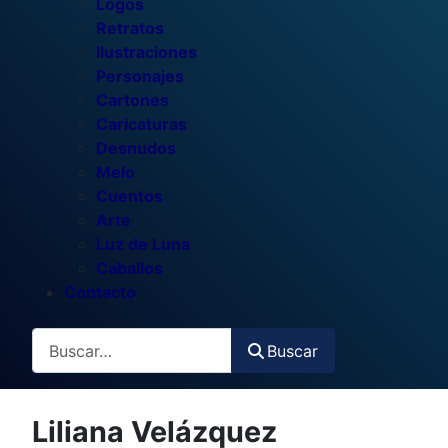
Logos
Retratos
Ilustraciones
Personajes
Cartones
Caricaturas
Desnudos
Melo
Cuentos
Arte
Luz de Luna
Caballos
Contacto
Buscar
Buscar
Liliana Velázquez