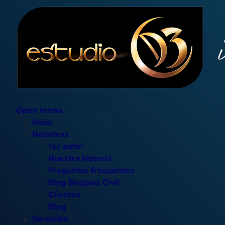
Open menu
Inicio
Nosotros
1er autor
Nuestra historia
Preguntas frecuentes
Blog Sinápsis Civil
Clientes
Blog
Servicios