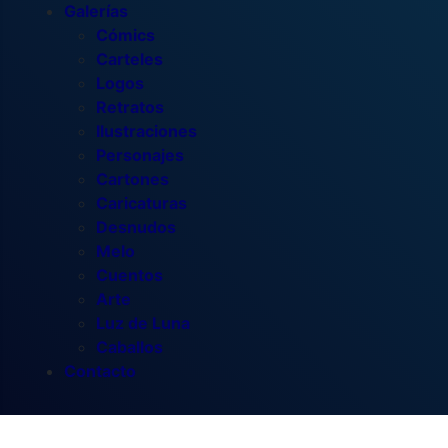
Galerías
Cómics
Carteles
Logos
Retratos
Ilustraciones
Personajes
Cartones
Caricaturas
Desnudos
Melo
Cuentos
Arte
Luz de Luna
Caballos
Contacto