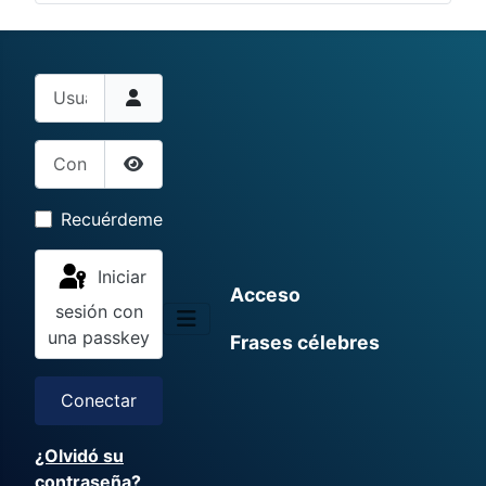
Usuario
Contraseña
Mostrar contraseña
Recuérdeme
Iniciar
Acceso
sesión con
una passkey
Frases célebres
Conectar
¿Olvidó su
contraseña?