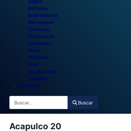
Logos
Retratos
Ilustraciones
Personajes
Cartones
Caricaturas
Desnudos
Melo
Cuentos
Arte
Luz de Luna
Caballos
Contacto
Buscar
Buscar
Acapulco 20