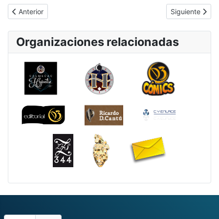
Artículo anterior: 2222
Artículo siguie
Anterior
Siguiente
Organizaciones relacionadas