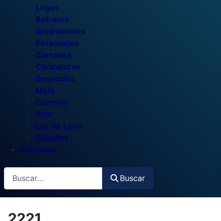
Logos
Retratos
Ilustraciones
Personajes
Cartones
Caricaturas
Desnudos
Melo
Cuentos
Arte
Luz de Luna
Caballos
Contacto
Buscar
Buscar
2221