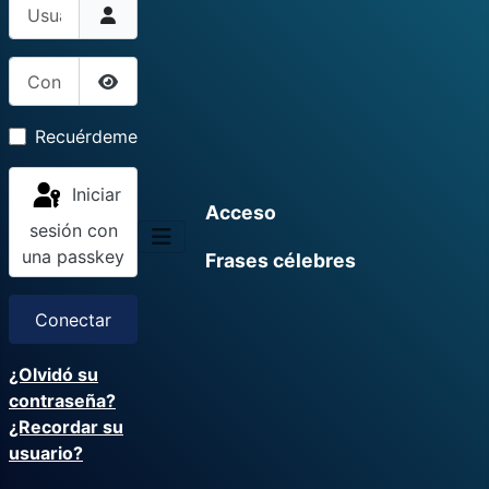
Usuario
Contraseña
Mostrar contraseña
Recuérdeme
Iniciar
Acceso
sesión con
una passkey
Frases célebres
Conectar
¿Olvidó su
contraseña?
¿Recordar su
usuario?