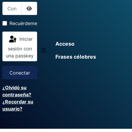
Contraseña
Mostrar contraseña
Recuérdeme
Iniciar
Acceso
sesión con
una passkey
Frases célebres
Conectar
¿Olvidó su
contraseña?
¿Recordar su
usuario?