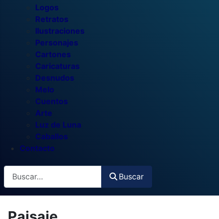
Logos
Retratos
Ilustraciones
Personajes
Cartones
Caricaturas
Desnudos
Melo
Cuentos
Arte
Luz de Luna
Caballos
Contacto
Buscar
Buscar
Paisaje