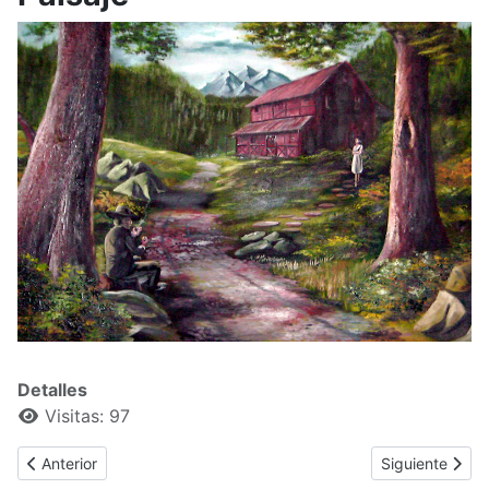
Detalles
Visitas: 97
Artículo anterior: Paisaje en rojos
Artículo siguie
Anterior
Siguiente