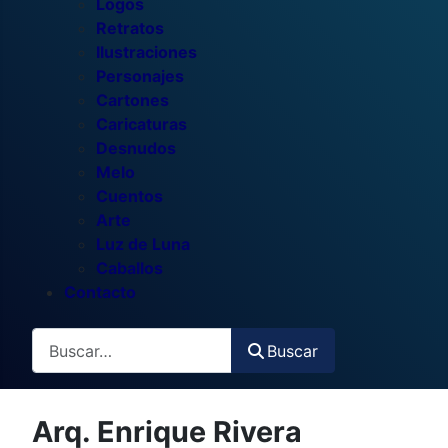
Logos
Retratos
Ilustraciones
Personajes
Cartones
Caricaturas
Desnudos
Melo
Cuentos
Arte
Luz de Luna
Caballos
Contacto
Buscar
Buscar
Arq. Enrique Rivera